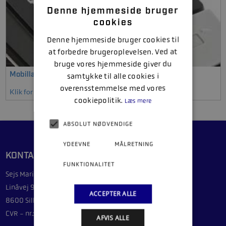
Denne hjemmeside bruger
cookies
Denne hjemmeside bruger cookies til
at forbedre brugeroplevelsen. Ved at
bruge vores hjemmeside giver du
Mobillader & kabler
samtykke til alle cookies i
overensstemmelse med vores
Klik for at se mere
cookiepolitik.
Læs mere
ABSOLUT NØDVENDIGE
YDEEVNE
MÅLRETNING
KONTAKT
FUNKTIONALITET
Sejs Marinecenter ApS
Linåvej 9G
ACCEPTER ALLE
8600 Silkeborg
CVR - nr.: 44089092
AFVIS ALLE