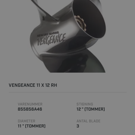
VENGEANCE 11 X 12 RH
VARENUMMER
STIGNING
855856A46
12 " (TOMMER)
DIAMETER
ANTAL BLADE
11 " (TOMMER)
3