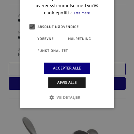
overensstemmelse med vores
cookiepolitik.
Læs mere
VARENUMMER
DIAMETER
855860A46
10.2 " (TOMMER)
ABSOLUT NØDVENDIGE
MATERIALE
ANTAL BLADE
RUSTFRI
3
YDEEVNE
MÅLRETNING
STIGNING
FUNKTIONALITET
14
ACCEPTER ALLE
SAMMENLIGN
AFVIS ALLE
LÆS MERE
VIS DETALJER