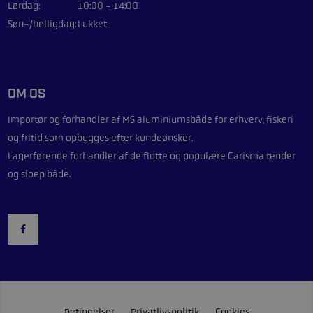
Lørdag:
10:00 - 14:00
Søn-/helligdag:
Lukket
OM OS
Importør og forhandler af
MS aluminiumsbåde
for erhverv, fiskeri
og fritid som opbygges efter kundeønsker.
Lagerførende forhandler af de flotte og populære
Carisma
tender
og sloep både.
Betingelser
Privatlivspolitik
Cookies