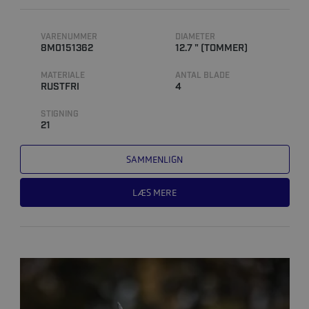
VARENUMMER
DIAMETER
8M0151362
12.7 " (TOMMER)
MATERIALE
ANTAL BLADE
RUSTFRI
4
STIGNING
21
SAMMENLIGN
LÆS MERE