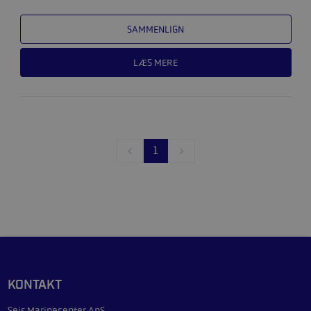
SAMMENLIGN
LÆS MERE
1
KONTAKT
Sejs Marinecenter ApS