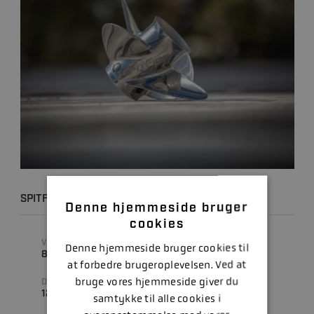
SPITFIRE X7 19P
Denne hjemmeside bruger
cookies
VARENUMMER
STIGNING
Denne hjemmeside bruger cookies til
8M0151363
19 " (TOMMER)
at forbedre brugeroplevelsen. Ved at
bruge vores hjemmeside giver du
DIAMETER
ANTAL BLADE
12.7 " (TOMMER)
4
samtykke til alle cookies i