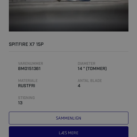
SPITFIRE X7 15P
VARENUMMER
DIAMETER
8M0151361
14 " (TOMMER)
MATERIALE
ANTAL BLADE
RUSTFRI
4
STIGNING
13
SAMMENLIGN
LÆS MERE