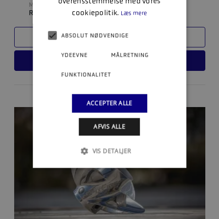
overensstemmelse med vores
MATERIALE
cookiepolitik.
RUSTFRI
Læs mere
ABSOLUT NØDVENDIGE
SAMMENLIGN
YDEEVNE
MÅLRETNING
LÆS MERE
FUNKTIONALITET
ACCEPTER ALLE
AFVIS ALLE
VIS DETALJER