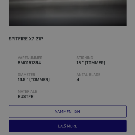
SPITFIRE X7 21P
VARENUMMER
STIGNING
8M0151364
15 " (TOMMER)
DIAMETER
ANTAL BLADE
13.5 " (TOMMER)
4
MATERIALE
RUSTFRI
SAMMENLIGN
LÆS MERE