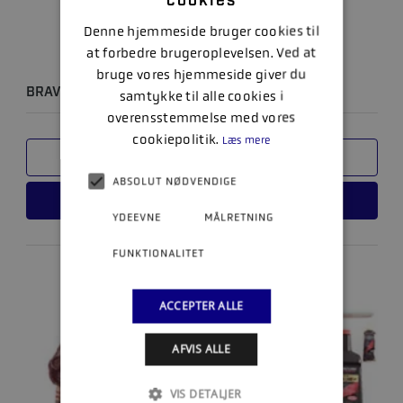
cookies
Denne hjemmeside bruger cookies til
at forbedre brugeroplevelsen. Ved at
bruge vores hjemmeside giver du
BRAVO II DREV 2.20
samtykke til alle cookies i
overensstemmelse med vores
cookiepolitik.
Læs mere
SAMMENLIGN
ABSOLUT NØDVENDIGE
LÆS MERE
YDEEVNE
MÅLRETNING
FUNKTIONALITET
ACCEPTER ALLE
AFVIS ALLE
VIS DETALJER