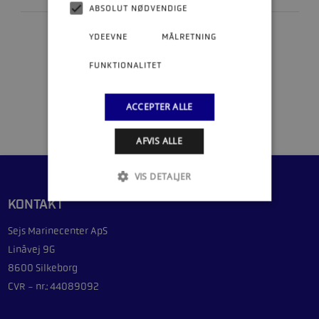
ABSOLUT NØDVENDIGE
YDEEVNE
MÅLRETNING
FUNKTIONALITET
1
ACCEPTER ALLE
AFVIS ALLE
VIS DETALJER
KONTAKT
Sejs Marinecenter ApS
Linåvej 9G
8600 Silkeborg
CVR - nr.: 44089092