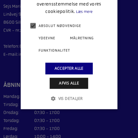
overensstemmelse med vores
Sejs Marinecenter ApS
cookiepolitik.
Læs mere
Linåvej 9G
8600 Silkeborg
ABSOLUT NØDVENDIGE
CVR - nr.: 44089092
YDEEVNE
MÅLRETNING
Telefon: 86 84 64 14
FUNKTIONALITET
E-mail: info@sejsmarine.com
ACCEPTER ALLE
AFVIS ALLE
ÅBNINGSTIDER
Mandag:
07:30 - 17:00
VIS DETALJER
Tirsdag:
07:30 - 17:00
Onsdag:
07:30 - 17:00
Torsdag:
07:30 - 17:00
Fredag:
07:30 - 17:00
Lørdag:
10:00 - 14:00