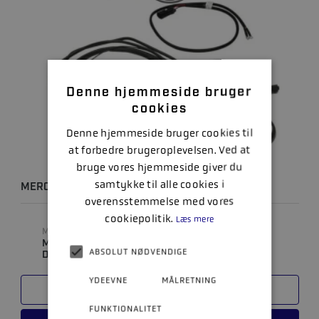
Denne hjemmeside bruger
cookies
Denne hjemmeside bruger cookies til
at forbedre brugeroplevelsen. Ved at
bruge vores hjemmeside giver du
samtykke til alle cookies i
MERCMONITOR - DATA LEVEL 1 KIT
overensstemmelse med vores
cookiepolitik.
Læs mere
MODEL
MÆRKE
MERC MONITOR
MERCURY
ABSOLUT NØDVENDIGE
DATALEVEL 1
YDEEVNE
MÅLRETNING
SAMMENLIGN
FUNKTIONALITET