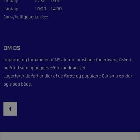
Fredag:
07:30 - 17:00
Lørdag:
10:00 - 14:00
Søn-/helligdag:
Lukket
OM OS
Importør og forhandler af
MS aluminiumsbåde
for erhverv, fiskeri
og fritid som opbygges efter kundeønsker.
Lagerførende forhandler af de flotte og populære
Carisma
tender
og sloep både.