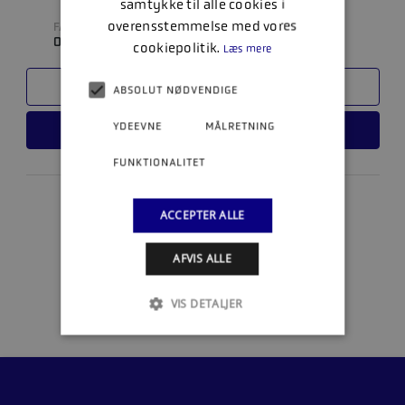
samtykke til alle cookies i
overensstemmelse med vores
FABRIKAT
0
cookiepolitik.
Læs mere
SAMMENLIGN
ABSOLUT NØDVENDIGE
YDEEVNE
MÅLRETNING
LÆS MERE
FUNKTIONALITET
ACCEPTER ALLE
1
AFVIS ALLE
VIS DETALJER