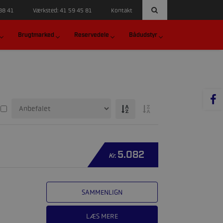
 88 41
Værksted: 41 59 45 81
Kontakt
Brugtmarked
Reservedele
Bådudstyr
5.082
Kr.
SAMMENLIGN
LÆS MERE