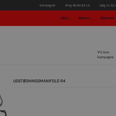
Kampagner
Ring: 86 84 64 14
Salg: 21 62
Både
Motorer
Bådtrailer
Vis kun
kampagne
UDSTØDNINGSMANIFOLD R4