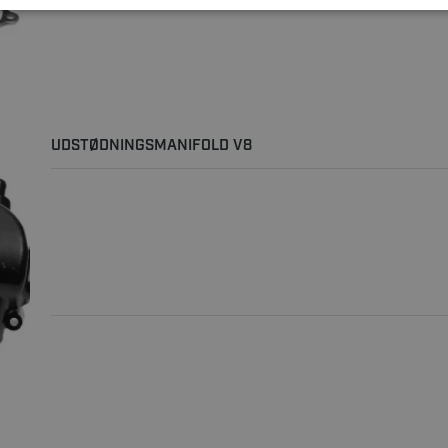
UDSTØDNINGSMANIFOLD V8