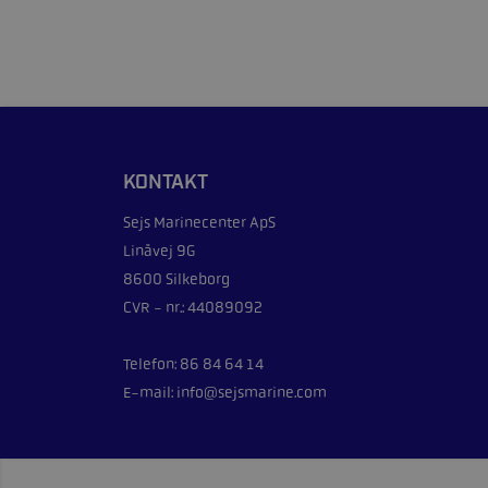
KONTAKT
Sejs Marinecenter ApS
Linåvej 9G
8600 Silkeborg
CVR - nr.: 44089092
Telefon: 86 84 64 14
E-mail: info@sejsmarine.com