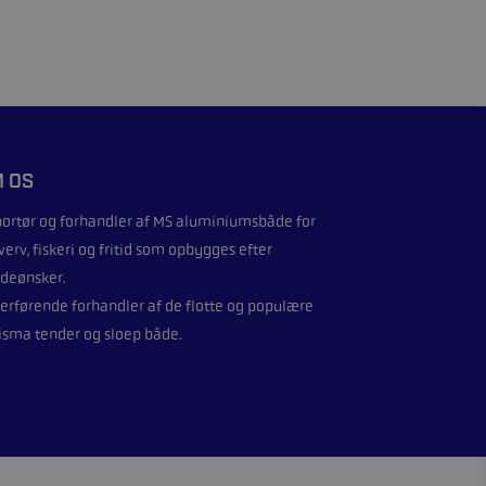
 OS
ortør og forhandler af
MS aluminiumsbåde
for
verv, fiskeri og fritid som opbygges efter
deønsker.
erførende forhandler af de flotte og populære
isma
tender og sloep både.