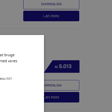
SAMMENLIGN
LÆS MERE
 at bruge
 med vores
5.013
Kr.
NALITET
SAMMENLIGN
LÆS MERE