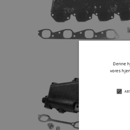
Denne hj
vores hje
AB