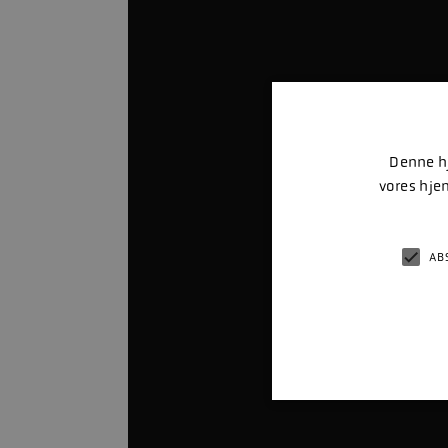
Denne hj
vores hje
AB