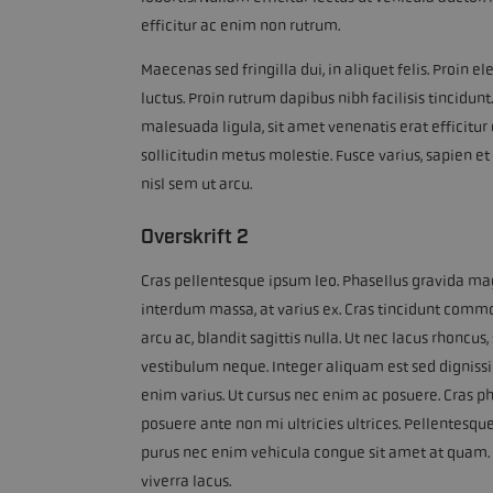
efficitur ac enim non rutrum.
Maecenas sed fringilla dui, in aliquet felis. Proi
luctus. Proin rutrum dapibus nibh facilisis tincidun
malesuada ligula, sit amet venenatis erat efficitur 
sollicitudin metus molestie. Fusce varius, sapien e
nisl sem ut arcu.
Overskrift 2
Cras pellentesque ipsum leo. Phasellus gravida ma
interdum massa, at varius ex. Cras tincidunt comm
arcu ac, blandit sagittis nulla. Ut nec lacus rhoncus
vestibulum neque. Integer aliquam est sed dignissi
enim varius. Ut cursus nec enim ac posuere. Cras ph
posuere ante non mi ultricies ultrices. Pellentesque 
purus nec enim vehicula congue sit amet at quam. 
viverra lacus.