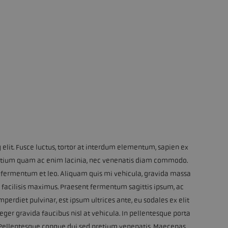
elit. Fusce luctus, tortor at interdum elementum, sapien ex
In pretium quam ac enim lacinia, nec venenatis diam commodo.
 fermentum et leo. Aliquam quis mi vehicula, gravida massa
facilisis maximus. Praesent fermentum sagittis ipsum, ac
mperdiet pulvinar, est ipsum ultrices ante, eu sodales ex elit
teger gravida faucibus nisl at vehicula. In pellentesque porta
or. Pellentesque congue dui sed pretium venenatis. Maecenas