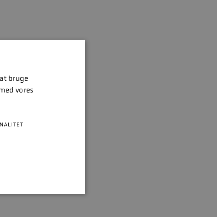
 at bruge
 med vores
NALITET