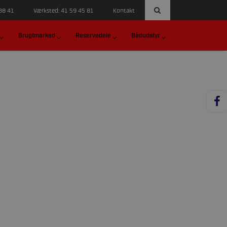
 88 41
Værksted: 41 59 45 81
Kontakt
Brugtmarked
Reservedele
Bådudstyr