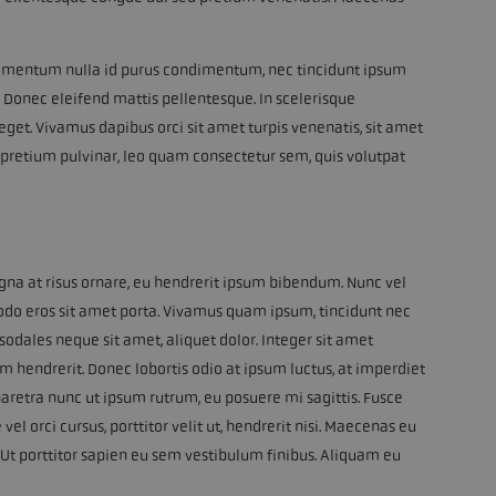
n elementum nulla id purus condimentum, nec tincidunt ipsum
t. Donec eleifend mattis pellentesque. In scelerisque
eget. Vivamus dapibus orci sit amet turpis venenatis, sit amet
t pretium pulvinar, leo quam consectetur sem, quis volutpat
gna at risus ornare, eu hendrerit ipsum bibendum. Nunc vel
odo eros sit amet porta. Vivamus quam ipsum, tincidunt nec
, sodales neque sit amet, aliquet dolor. Integer sit amet
m hendrerit. Donec lobortis odio at ipsum luctus, at imperdiet
aretra nunc ut ipsum rutrum, eu posuere mi sagittis. Fusce
vel orci cursus, porttitor velit ut, hendrerit nisi. Maecenas eu
Ut porttitor sapien eu sem vestibulum finibus. Aliquam eu