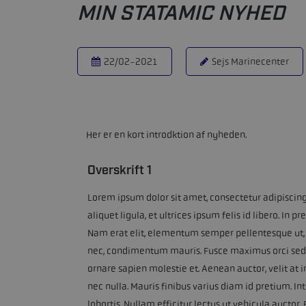
MIN STATAMIC NYHED
22/02-2021
Sejs Marinecenter
Her er en kort introdktion af nyheden.
Overskrift 1
Lorem ipsum dolor sit amet, consectetur adipiscing 
aliquet ligula, et ultrices ipsum felis id libero. 
Nam erat elit, elementum semper pellentesque ut,
nec, condimentum mauris. Fusce maximus orci sed 
ornare sapien molestie et. Aenean auctor, velit at i
nec nulla. Mauris finibus varius diam id pretium. In
lobortis. Nullam efficitur lectus ut vehicula auct